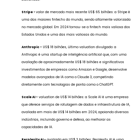
Stripe -
valor de mercado mais recente US$ 65 bilhões: a Stripe é
uma das maiores fintechs do mundo, sendo altamente valorizada
no mercado global. Em 2024 tornou-se a fintech mais valiosa dos
Estados Unidos e uma das mais valiosas do mundo​.
Anthropic -
US$ 18 bilhões, último valuation divulgado: a
Anthropic é uma startup de inteligência artificial que, com uma
avaliação de aproximadamente US$ 18 bilhões e significativos
investimentos de empresas como Amazon e Google, desenvolve
modelos avançados de IA como o Claude 3, competindo
diretamente com tecnologias de ponta como o ChatGPT​.
Scale AI -
valuation de US$ 14 bilhões: a Scale AI é uma empresa
que oferece serviços de rotulagem de dados e infraestrutura de IA,
avaliada em mais de US$ 14 bilhões em 2024, apoiando diversas
indústrias, incluindo governo e defesa, ao melhorar as
capacidades de IA.
Perplexity AI -
avaliada em US$ 3 bilhões: Perplexity AI é uma