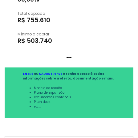
Total captado
R$ 755.610
Mínimo a captar
R$ 503.740
...
ENTRE
ou
CADASTRE-SE
e tenha acesso à todas
informações sobre a oferta, documentação e mais.
Modelo de receita
Plano de expansão
Documentos contábeis
Pitch deck
etc...