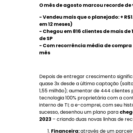
O mês de agosto marcou recorde de 
- Vendeu mais que o planejado: + R$1
em 12 meses)
- Chegou em 816 clientes de mais de
de SP
- Com recorrência média de compra po
mês
Depois de entregar crescimento signifi
quase 3x desde a última captação (salto
1,55 milhão); aumentar de 444 clientes p
tecnologia 100% proprietária com a co
interno de TI; a e-comprei, com seu hi
sucesso, desenhou um plano para
cheg
2023
– criando duas novas linhas de rec
Financeira:
através de um parceir