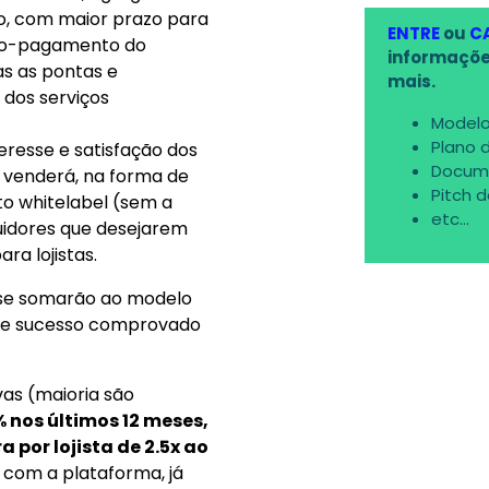
o, com maior prazo para
ENTRE
ou
C
 não-pagamento do
informaçõe
as as pontas e
mais.
dos serviços
Modelo
Plano 
teresse e satisfação dos
Docum
, venderá, na forma de
Pitch 
o whitelabel (sem a
etc...
uidores que desejarem
a lojistas.
r se somarão ao modelo
eve sucesso comprovado
vas (maioria são
% nos últimos 12 meses,
por lojista de 2.5x ao
 com a plataforma, já