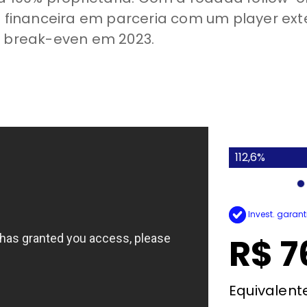
al financeira em parceria com um player ex
o break-even em 2023.
112,6%
Invest. garant
R$ 7
Equivalent