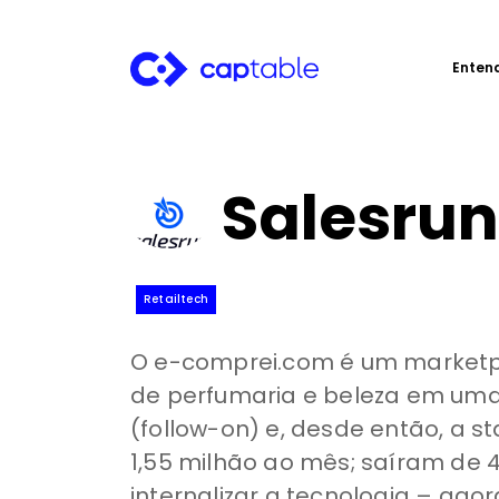
Enten
Salesrun
Retailtech
O e-comprei.com é um marketplac
de perfumaria e beleza em uma
(follow-on) e, desde então, a s
1,55 milhão ao mês; saíram de 4
internalizar a tecnologia – ago