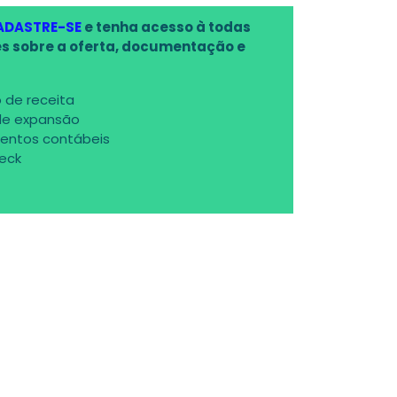
ADASTRE-SE
e tenha acesso à todas
s sobre a oferta, documentação e
 de receita
de expansão
entos contábeis
deck