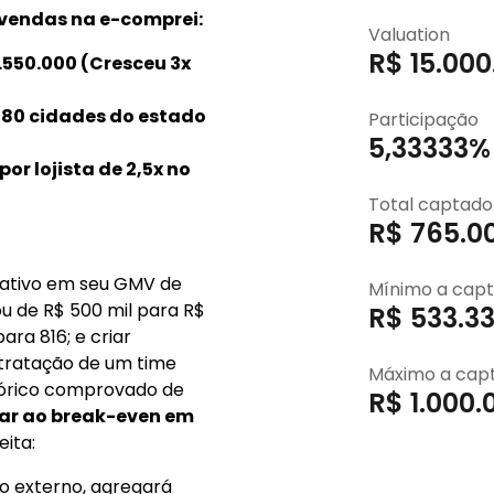
vendas na e-comprei:
Valuation
R$ 15.000
.550.000 (Cresceu 3x
 180 cidades do estado
Participação
5,33333%
r lojista de 2,5x no
Total captado
R$ 765.0
cativo em seu GMV de
Mínimo a capt
u de R$ 500 mil para R$
R$ 533.33
ara 816; e criar
ntratação de um time
Máximo a cap
stórico comprovado de
R$ 1.000.
ar ao break-even em
eita:
o externo, agregará