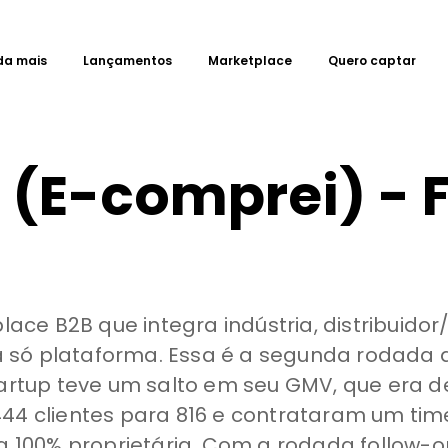
da mais
Lançamentos
Marketplace
Quero captar
 (E-comprei) - 
e B2B que integra indústria, distribuidor
 só plataforma. Essa é a segunda rodada
tartup teve um salto em seu GMV, que era d
44 clientes para 816 e contrataram um time
ra 100% proprietária. Com a rodada follow-